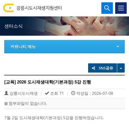
강
통
합
릉
검
센터소식
시
색
열
도
기
커뮤니티 메뉴
시
재
TO
SNS공유
생
[교육] 2026 도시재생대학(기본과정) 5강 진행
지
강릉시도시재생
조회 71
작성일 : 2026-07-08
|
|
원
첨부파일이 없습니다.
센
7
2
(
) 5
.
월
일 도시재생대학
기본과정
강을 진행하였습니다