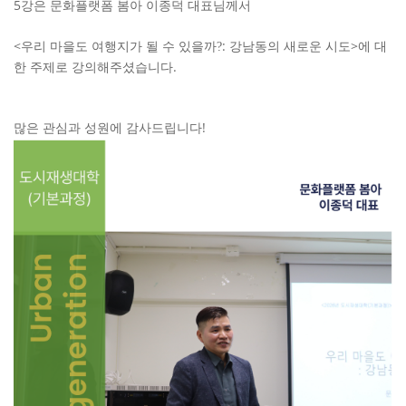
터
5
강은 문화플랫폼 봄아 이종덕 대표
님께서
<
:
>
우리 마을도 여행지가 될 수 있을까?
강남동의 새로운 시도
에 대
.
한 주제로 강의해주셨습니다
!
많은 관심과 성원에 감사드립니다