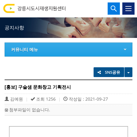
강
통
합
릉
검
공지사항
시
색
열
도
기
커뮤니티 메뉴
시
재
TO
SNS공유
생
[홍보] 구슬샘 문화창고 기획전시
지
김예원
조회 1256
작성일 : 2021-09-27
|
|
원
첨부파일이 없습니다.
센