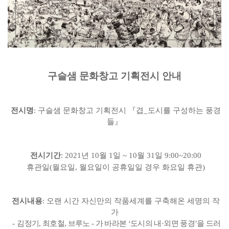
구슬샘 문화창고 기획전시 안내
전시명
:
구슬샘 문화창고 기획전시
『
겹
_
도시를 구성하는 풍경
들
』
전시기간
: 2021
년
10
월
1
일
~ 10
월
31
일
9:00~20:00
휴관일
(
월요일
,
월요일이 공휴일일 경우 화요일 휴관
)
전시내용
:
오랜 시간 자신만의 작품세계
를 구축해온 세명의 작
가
-
김정기
,
최호철
,
브루노 -
가 바라본
‘
도시의 내
·
외면 풍경
’
을 드러