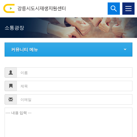
강
통
합
릉
검
소통광장
시
색
열
도
기
커뮤니티 메뉴
시
재
생
지
원
센