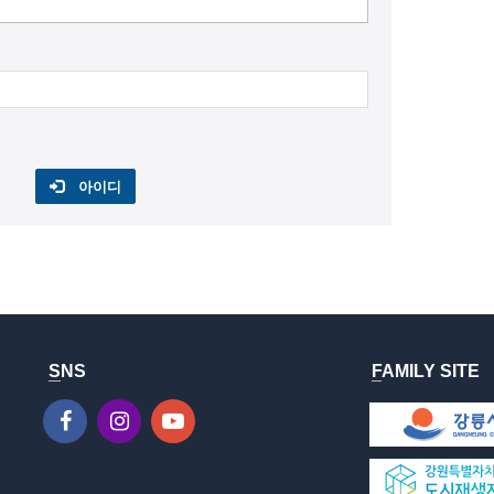
아이디
SNS
FAMILY SITE
1