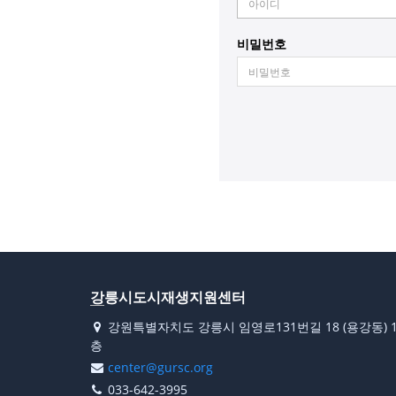
터
비밀번호
강릉시도시재생지원센터
강원특별자치도 강릉시 임영로131번길 18 (용강동) 
층
center@gursc.org
033-642-3995