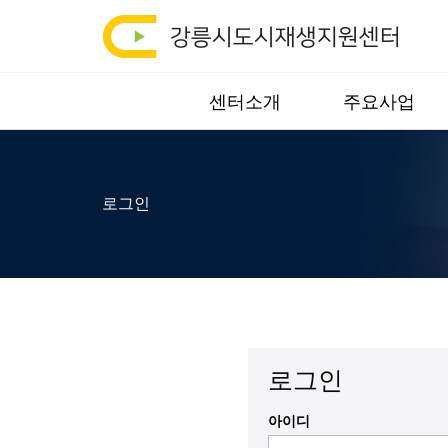
강
통
합
릉
검
시
색
센터소개
주요사업
열
도
기
시
로그인
재
생
지
원
로그인
센
아이디