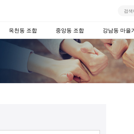
통
검
합
색
검
어
옥천동 조합
중앙동 조합
강남동 마을
색