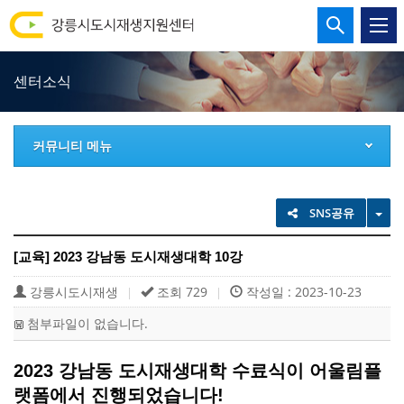
강
통
합
릉
검
센터소식
시
색
열
도
기
커뮤니티 메뉴
시
재
TO
SNS공유
생
[교육] 2023 강남동 도시재생대학 10강
지
강릉시도시재생
조회 729
작성일 : 2023-10-23
|
|
원
첨부파일이 없습니다.
센
2023 강남동 도시재생대학 수료식이 어울림플
랫폼에서 진행되었습니다!