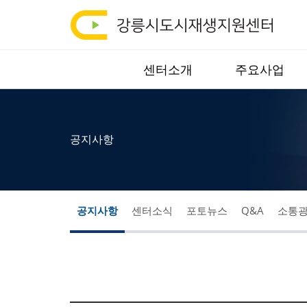
강
통
합
릉
검
시
색
센터소개
주요사업
열
도
기
시
공지사항
재
생
공지사항
센터소식
포토뉴스
Q&A
소통
지
원
센