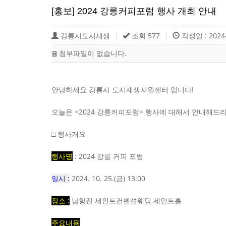
터
[홍보] 2024 강릉커피포럼 행사 개최 안내
강릉시도시재생
조회 577
작성일 : 2024-
|
|
첨부파일이 없습니다.
안녕하세요 강릉시 도시재생지원센터 입니다!
오늘은 <2024 강릉커피포럼> 행사에 대해서 안내해드
□ 행사개요
행사명
: 2024 강릉 커피 포럼
일시 :
2024. 10. 25.(금) 13:00
장소 :
남항진 세인트컨벤션웨딩 세인트홀
주요내용