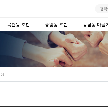
통
검
합
색
검
어
옥천동 조합
중앙동 조합
강남동 마을
색
광장