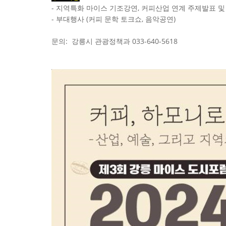
- 지역특화 마이스 기조강연, 커피산업 연계 주제발표 
- 부대행사 (커피 문학 토크쇼, 음악공연)
문의: 강릉시 관광정책과 033-640-5618